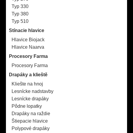
Typ 330
Typ 380
Typ 510
Stínacie hlavice
Hlavice Biojack
Hlavice Naarva
Procesory Farma
Procesory Farma
Drapáky a klieště
Kliešte na hnoj
Lesnícke nadstavby
Lesnícke drapáky
Pôdne lopatky
Drapáky na raždie
Štiepacie hlavice
Polypové drapáky