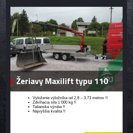
Žeriavy Maxilift typu 110
Vyloženie výložníka od 2,8 – 3,73 metrov !!
Zdvíhacia sila 1 000 kg !!
Talianska výroba !!
Najvyššia kvalita !!