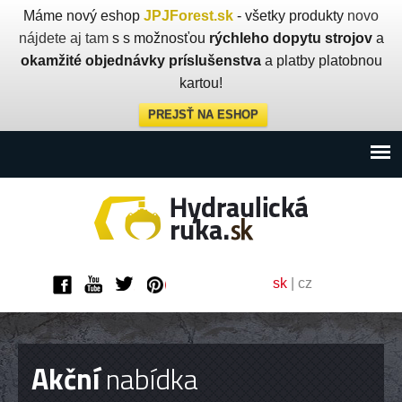
Máme nový eshop
JPJForest.sk
- všetky produkty
novo
nájdete aj tam
s s možnosťou
rýchleho dopytu strojov
a
okamžité objednávky príslušenstva
a platby platobnou
kartou!
PREJSŤ NA ESHOP
sk
|
cz
Akční
nabídka