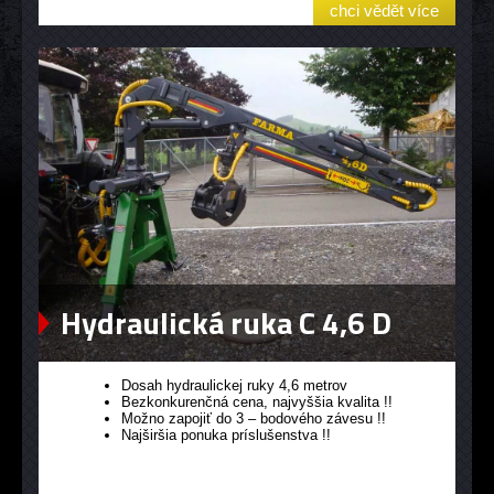
chci vědět více
Hydraulická ruka C 4,6 D
Dosah hydraulickej ruky 4,6 metrov
Bezkonkurenčná cena, najvyššia kvalita !!
Možno zapojiť do 3 – bodového závesu !!
Najširšia ponuka príslušenstva !!