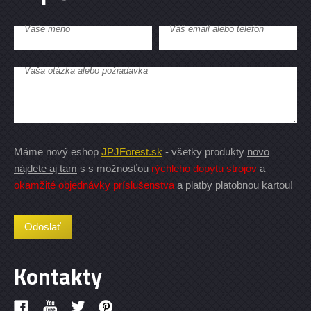
Vaše meno
Váš email alebo telefón
Vaša otázka alebo požiadavka
Máme nový eshop
JPJForest.sk
- všetky produkty
novo
nájdete aj tam
s s možnosťou
rýchleho dopytu strojov
a
okamžité objednávky príslušenstva
a platby platobnou kartou!
Kontakty