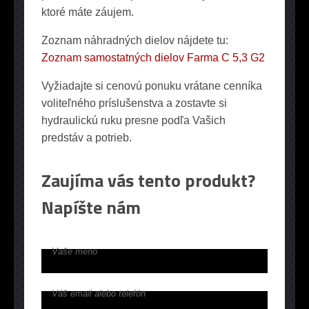
ktoré máte záujem.
Zoznam náhradných dielov nájdete tu:
Zoznam samostatných dielov Farma C 5,3 G2
Vyžiadajte si cenovú ponuku vrátane cenníka
voliteľného príslušenstva a zostavte si
hydraulickú ruku presne podľa Vašich
predstáv a potrieb.
Zaujíma vás tento produkt?
Napíšte nám
Vaše meno
Váš email alebo telefón