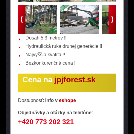
Dosah 5,3 metrov !!
Hydraulická ruka druhej generácie !!
Najvyššia kvalita !!
Bezkonkurenčná cena !!
Cena na
jpjforest.sk
Dostupnosť:
Info v
eshope
Objednávky a otázky na telefóne:
+420 773 202 321