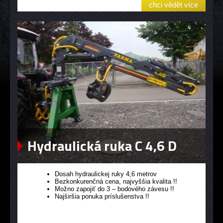
chci vědět více
Hydraulická ruka C 4,6 D
Dosah hydraulickej ruky 4,6 metrov
Bezkonkurenčná cena, najvyššia kvalita !!
Možno zapojiť do 3 – bodového závesu !!
Najširšia ponuka príslušenstva !!