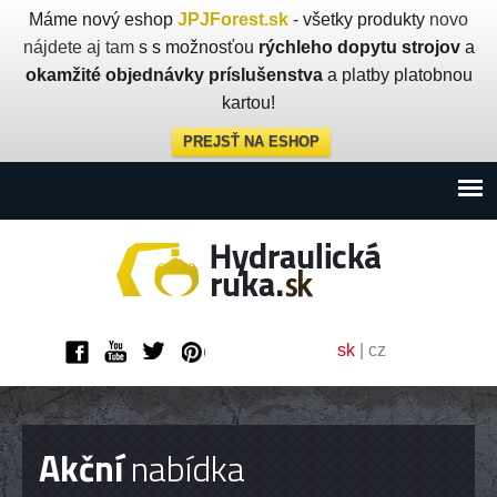
Máme nový eshop
JPJForest.sk
- všetky produkty
novo
nájdete aj tam
s s možnosťou
rýchleho dopytu strojov
a
okamžité objednávky príslušenstva
a platby platobnou
kartou!
PREJSŤ NA ESHOP
sk
|
cz
Akční
nabídka