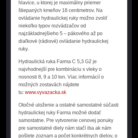
hlavice, u ktorej je maximálny priemer
štiepaných kmeňov 18 centimetrov. Na
ovládanie hydraulickej ruky možno zvoliť
niekoľko typov rozvádzačov od
najzákladnejšieho 5 – pákového až po
diaľkové (rádiové) ovládanie hydraulickej
ruky.
Hydraulická ruka Farma C 5,3 G2 je
najvhodnejší pre kombináciu s vleky o
nosnosti 8, 9 a 10 ton. Viac informácií o
možných zostavách nájdete
tu:
www.vyvazacka.sk
Otočné uloženie a ostatné samostatné súčasti
hydraulickej ruky Farma možné dodať
samostatne. Pre vytvorenie cenovej ponuky
pre samostatné diely nám stačí iba ak nám
pošlete zoznam a počet konkrétnych dielov, o