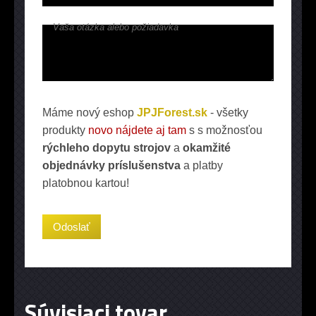
Vaša otázka alebo požiadavka
Máme nový eshop
JPJForest.sk
- všetky
produkty
novo nájdete aj tam
s s možnosťou
rýchleho dopytu strojov
a
okamžité
objednávky príslušenstva
a platby
platobnou kartou!
Súvisiaci tovar