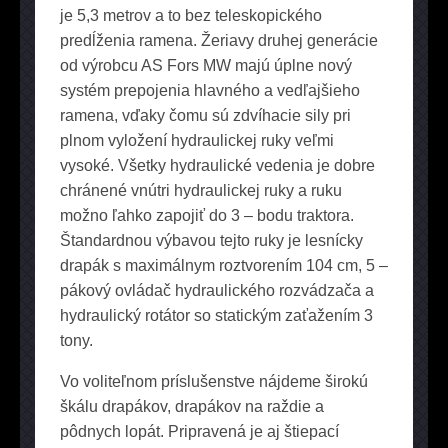
je 5,3 metrov a to bez teleskopického
predĺženia ramena. Žeriavy druhej generácie
od výrobcu AS Fors MW majú úplne nový
systém prepojenia hlavného a vedľajšieho
ramena, vďaky čomu sú zdvíhacie sily pri
plnom vyložení hydraulickej ruky veľmi
vysoké. Všetky hydraulické vedenia je dobre
chránené vnútri hydraulickej ruky a ruku
možno ľahko zapojiť do 3 – bodu traktora.
Štandardnou výbavou tejto ruky je lesnícky
drapák s maximálnym roztvorením 104 cm, 5 –
pákový ovládač hydraulického rozvádzača a
hydraulický rotátor so statickým zaťažením 3
tony.
Vo voliteľnom príslušenstve nájdeme širokú
škálu drapákov, drapákov na raždie a
pôdnych lopát. Pripravená je aj štiepací