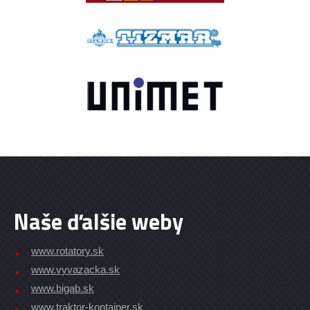
Naše ďalšie weby
www.rotatory.sk
www.vyvazacka.sk
www.bigab.sk
www.traktor-kontajner.sk