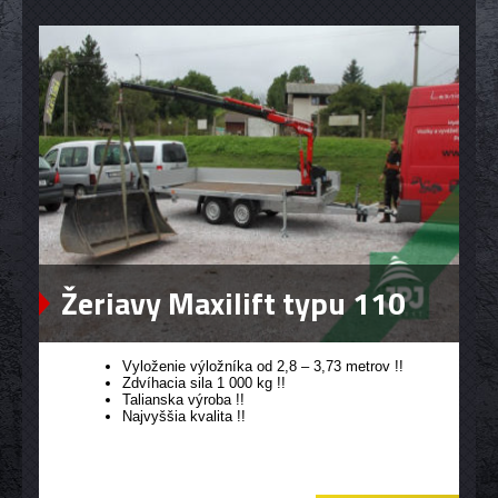
Žeriavy Maxilift typu 110
Vyloženie výložníka od 2,8 – 3,73 metrov !!
Zdvíhacia sila 1 000 kg !!
Talianska výroba !!
Najvyššia kvalita !!