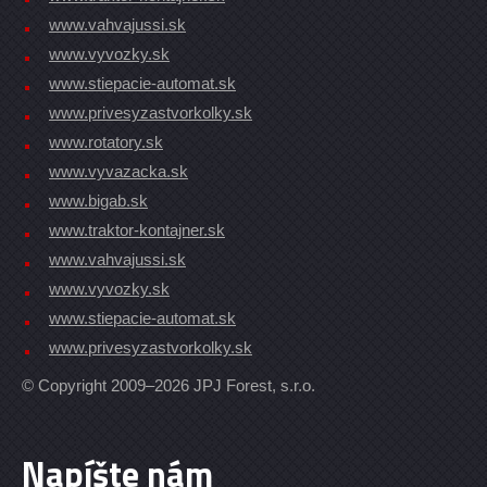
www.vahvajussi.sk
www.vyvozky.sk
www.stiepacie-automat.sk
www.privesyzastvorkolky.sk
www.rotatory.sk
www.vyvazacka.sk
www.bigab.sk
www.traktor-kontajner.sk
www.vahvajussi.sk
www.vyvozky.sk
www.stiepacie-automat.sk
www.privesyzastvorkolky.sk
© Copyright 2009–2026 JPJ Forest, s.r.o.
Napíšte nám