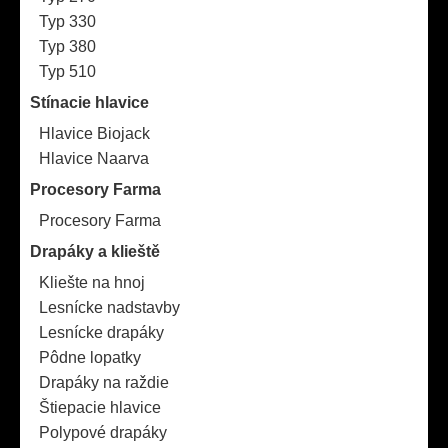
Typ 330
Typ 380
Typ 510
Stínacie hlavice
Hlavice Biojack
Hlavice Naarva
Procesory Farma
Procesory Farma
Drapáky a klieště
Kliešte na hnoj
Lesnícke nadstavby
Lesnícke drapáky
Pôdne lopatky
Drapáky na raždie
Štiepacie hlavice
Polypové drapáky