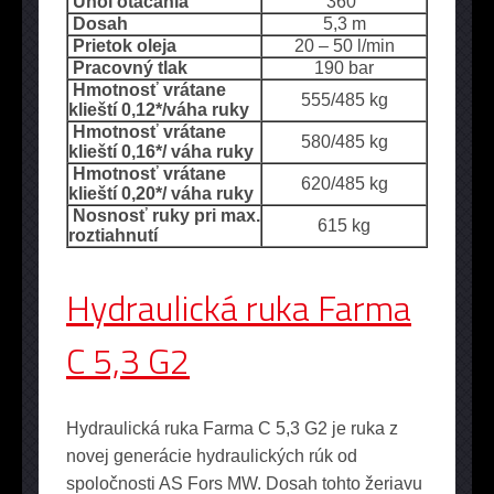
Uhol otáčania
360°
Dosah
5,3 m
Prietok oleja
20 – 50 l/min
Pracovný tlak
190 bar
Hmotnosť vrátane
555/485 kg
klieští 0,12*/váha ruky
Hmotnosť vrátane
580/485 kg
klieští 0,16*/ váha ruky
Hmotnosť vrátane
620/485 kg
klieští 0,20*/ váha ruky
Nosnosť ruky pri max.
615 kg
roztiahnutí
Hydraulická ruka Farma
C 5,3 G2
Hydraulická ruka Farma C 5,3 G2 je ruka z
novej generácie hydraulických rúk od
spoločnosti AS Fors MW. Dosah tohto žeriavu