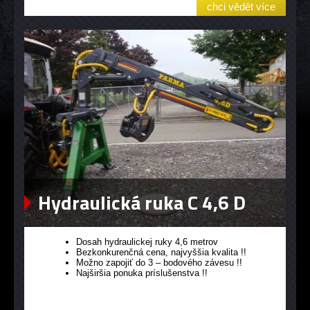
chci vědět více
Hydraulická ruka C 4,6 D
Dosah hydraulickej ruky 4,6 metrov
Bezkonkurenčná cena, najvyššia kvalita !!
Možno zapojiť do 3 – bodového závesu !!
Najširšia ponuka príslušenstva !!