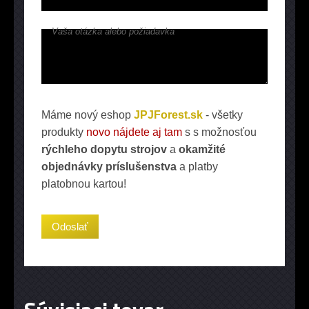
Vaša otázka alebo požiadavka
Máme nový eshop
JPJForest.sk
- všetky
produkty
novo nájdete aj tam
s s možnosťou
rýchleho dopytu strojov
a
okamžité
objednávky príslušenstva
a platby
platobnou kartou!