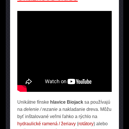
Unikátne fínske
hlavice Biojack
sa používajú
na
delenie / rezanie
a nakladanie dreva. Môžu
byť inštalované veľmi ľahko a rýchlo na
hydraulické ramená / žeriavy
(
rotátory
) alebo