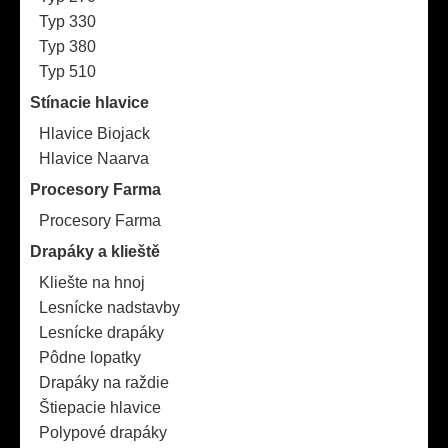
Typ 330
Typ 380
Typ 510
Stínacie hlavice
Hlavice Biojack
Hlavice Naarva
Procesory Farma
Procesory Farma
Drapáky a klieště
Kliešte na hnoj
Lesnícke nadstavby
Lesnícke drapáky
Pôdne lopatky
Drapáky na raždie
Štiepacie hlavice
Polypové drapáky