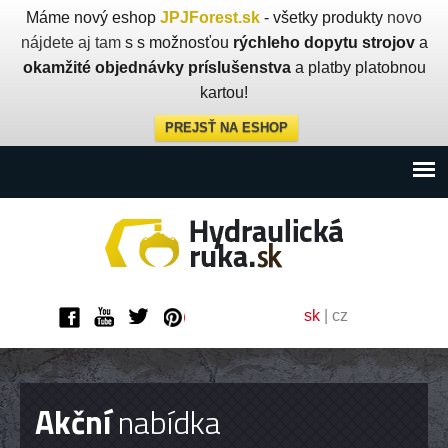
Máme nový eshop
JPJForest.sk
- všetky produkty
novo
nájdete aj tam
s s možnosťou
rýchleho dopytu strojov
a
okamžité objednávky príslušenstva
a platby platobnou
kartou!
PREJSŤ NA ESHOP
sk
|
cz
Akční
nabídka