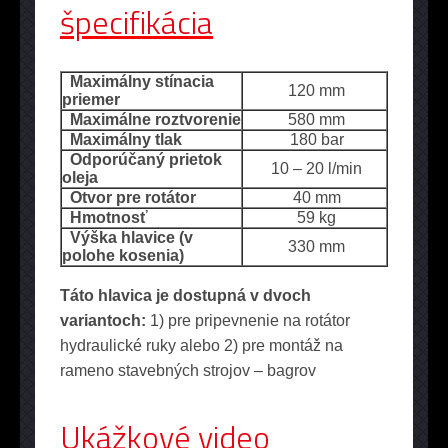
špecifikácia
Maximálny stínacia
120 mm
priemer
Maximálne roztvorenie
580 mm
Maximálny tlak
180 bar
Odporúčaný prietok
10 – 20 l/min
oleja
Otvor pre rotátor
40 mm
Hmotnosť
59 kg
Výška hlavice (v
330 mm
polohe kosenia)
Táto hlavica je dostupná v dvoch
variantoch:
1) pre pripevnenie na rotátor
hydraulické ruky alebo 2) pre montáž na
rameno stavebných strojov – bagrov
Ukážkové video