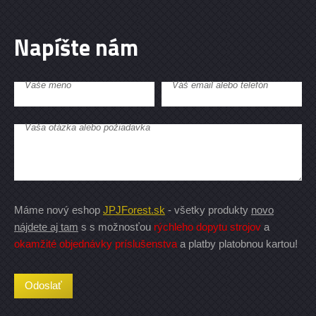
Napíšte nám
Vaše meno
Váš email alebo telefón
Vaša otázka alebo požiadavka
Máme nový eshop
JPJForest.sk
- všetky produkty
novo
nájdete aj tam
s s možnosťou
rýchleho dopytu strojov
a
okamžité objednávky príslušenstva
a platby platobnou kartou!