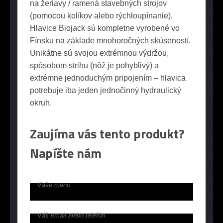
na žeriavy / ramená stavebných strojov
(pomocou kolíkov alebo rýchloupínanie).
Hlavice Biojack sú kompletne vyrobené vo
Fínsku na základe mnohoročných skúseností.
Unikátne sú svojou extrémnou výdržou,
spôsobom strihu (nôž je pohyblivý) a
extrémne jednoduchým pripojením – hlavica
potrebuje iba jeden jednočinný hydraulický
okruh.
Zaujíma vás tento produkt?
Napíšte nám
Vaše meno
Váš email alebo telefón