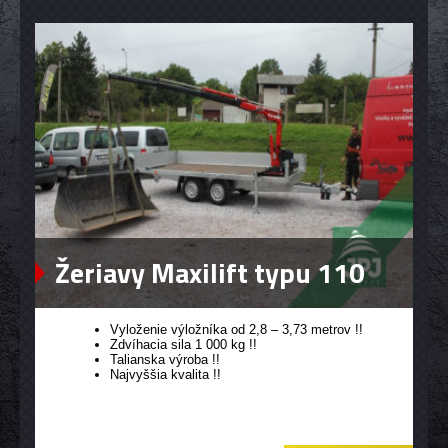
Žeriavy Maxilift typu 110
Vyloženie výložníka od 2,8 – 3,73 metrov !!
Zdvíhacia sila 1 000 kg !!
Talianska výroba !!
Najvyššia kvalita !!