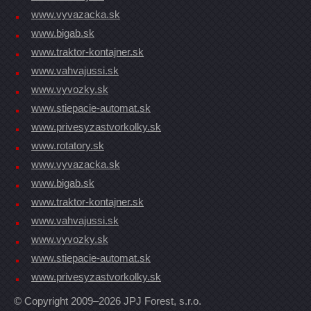
www.vyvazacka.sk
www.bigab.sk
www.traktor-kontajner.sk
www.vahvajussi.sk
www.vyvozky.sk
www.stiepacie-automat.sk
www.privesyzastvorkolky.sk
www.rotatory.sk
www.vyvazacka.sk
www.bigab.sk
www.traktor-kontajner.sk
www.vahvajussi.sk
www.vyvozky.sk
www.stiepacie-automat.sk
www.privesyzastvorkolky.sk
© Copyright 2009–2026 JPJ Forest, s.r.o.