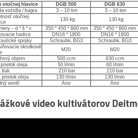
 otočnej hlavice
DGB 500
DGB 630
a vozidla / bagra
3 – 10 ton
3 – 10 ton
nosť otočnej
130 kg
130 kg
ice
ry – d * š * v
350 * 450 * 660 mm
350 * 450 * 660 mm
ovacie hadice
DN16 * 1800
DN16 * 1800
aulické spojky
Schraubk. BG3
Schraubk. BG3
ňovacie skrutkové
M20
M20
e
hový objem
500 ccm
630 ccm
prietok oleja
50 l/min
60 l/min
 tlak
210 bar
210 bar
prietok oleja
130 l/min
130 l/min
ný ventil
Áno
Áno
ážkové video kultivátorov Deitm