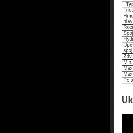
Typ
Tried
Hmot
hlav
Rozme
Spoj
Hydr
Upev
spoj
Zdvi
Min. 
Max.
Max. 
Poist
Uk