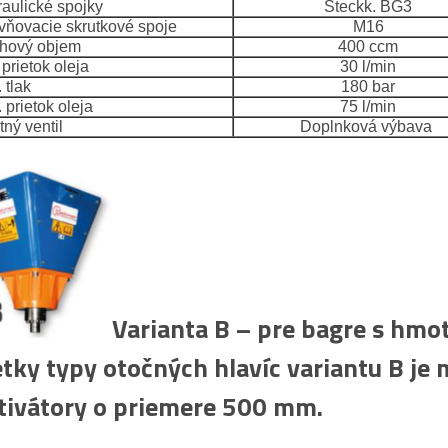
aulické spojky
Steckk. BG3
ňovacie skrutkové spoje
M16
hový objem
400 ccm
prietok oleja
30 l/min
 tlak
180 bar
prietok oleja
75 l/min
ný ventil
Doplnková výbava
Varianta B – pre bagre s hmo
tky typy otočných hlavíc variantu B j
tivátory o priemere 500 mm.