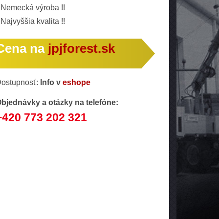
Nemecká výroba !!
Najvyššia kvalita !!
Cena na
jpjforest.sk
ostupnosť:
Info v
eshope
bjednávky a otázky na telefóne:
+420 773 202 321