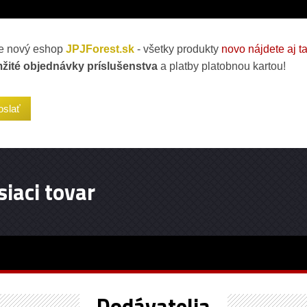
 nový eshop
JPJForest.sk
- všetky produkty
novo nájdete aj t
žité objednávky príslušenstva
a platby platobnou kartou!
siaci tovar
Dodávatelia