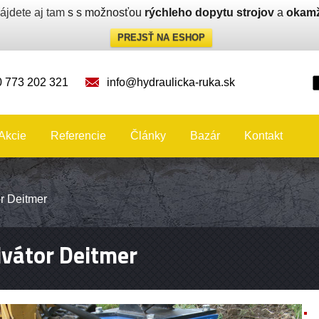
ájdete aj tam
s s možnosťou
rýchleho dopytu strojov
a
okamž
PREJSŤ NA ESHOP
 773 202 321
info@hydraulicka-ruka.sk
Akcie
Referencie
Články
Bazár
Kontakt
or Deitmer
ivátor Deitmer