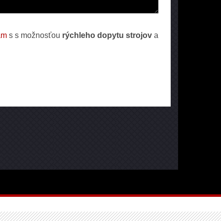
am
s s možnosťou
rýchleho dopytu strojov
a