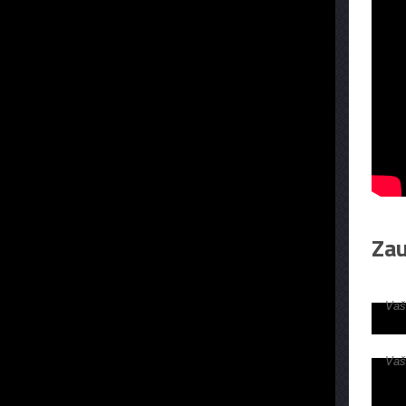
Zau
Vaš
Vaš