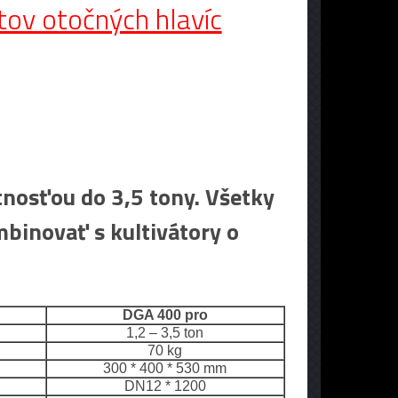
tov otočných hlavíc
tnosťou do 3,5 tony. Všetky
binovať s kultivátory o
DGA 400 pro
1,2 – 3,5 ton
70 kg
300 * 400 * 530 mm
DN12 * 1200