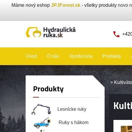
Máme nový eshop
JPJForest.sk
- všetky produkty
novo n
+420
Úvod
O nás
Vyrobcovia
Produkty
>
Kultivát
Produkty
Kult
Lesnícke ruky
Ruky s hákom