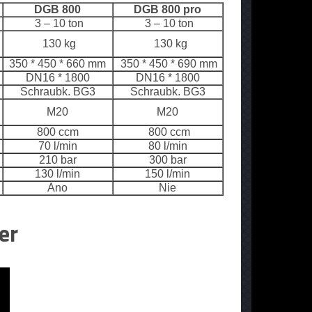
DGB 800
DGB 800 pro
3 – 10 ton
3 – 10 ton
130 kg
130 kg
350 * 450 * 660 mm
350 * 450 * 690 mm
DN16 * 1800
DN16 * 1800
Schraubk. BG3
Schraubk. BG3
M20
M20
800 ccm
800 ccm
70 l/min
80 l/min
210 bar
300 bar
130 l/min
150 l/min
Áno
Nie
er