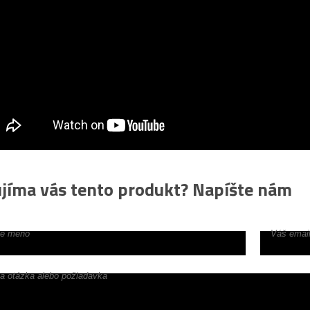
jíma vás tento produkt? Napíšte nám
e meno
Váš email
a otázka alebo požiadavka