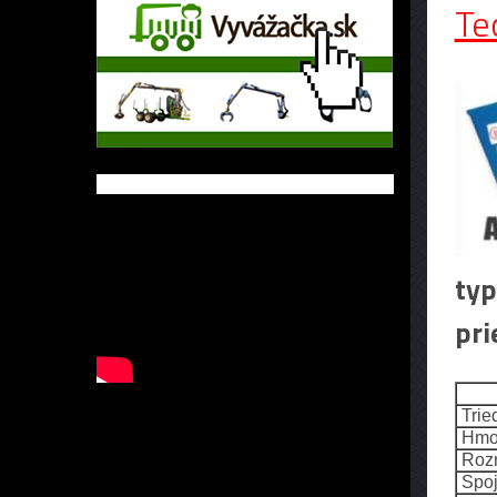
Te
typ
pr
Tried
Hmot
Rozme
Spoj