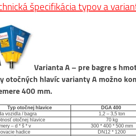
chnická špecifikácia typov a varian
Varianta A – pre bagre s hmo
y otočných hlavíc varianty A možno kom
iemere 400 mm.
Typ otočnej hlavice
DGA 400
a vozidla / bagra
1,2 – 3,5 ton
nosť otočnej hlavice
70 kg
ry – d * š * v
300 * 400 * 500 mm
ovacie hadice
DN12 * 1200