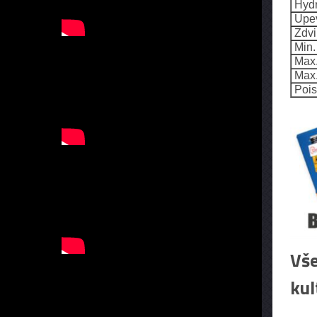
Hydr
Upev
Zdvi
Min. 
Max.
Max. 
Poist
Vše
kul