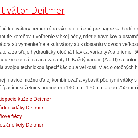
ltivátor Deitmer
né kultivátory nemeckého výrobcu určené pre bagre sa hodí pre
hnutie koreňov, uvoľnenie vlhkej pôdy, mletie trávnikov a osta
vátora sú vymeniteľné a kultivátory sú k dostaniu v dvoch veľk
vátora zaisťuje hydraulicky otočná hlavica varianty A a priemer 
ulicky otočná hlavica varianty B. Každý variant (A a B) sa potom
šia svojou technickou špecifikáciou a veľkostí. Viac o otočných h
ej hlavice možno ďalej kombinovať a vybaviť pôdnymi vrtáky s
típacími kuželmi s priemerom 140 mm, 170 mm alebo 250 mm či 
tiepacie kužele Deitmer
ôdne vrtáky Deitmer
ňové frézy
otačné kefy Deitmer