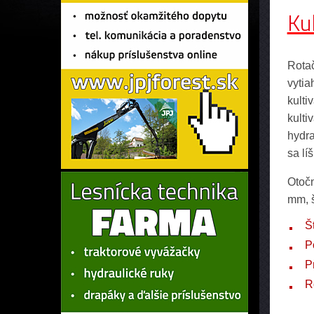
Ku
Rotač
vytia
kulti
kulti
hydra
sa lí
Otočn
mm, š
Š
P
P
R