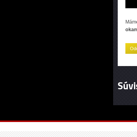
Máme
okam
Súvi