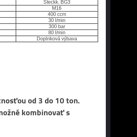
Steckk. BG3
M16
400 ccm
30 l/min
300 bar
80 l/min
Doplnková výbava
tnosťou od 3 do 10 ton.
e možné kombinovať s