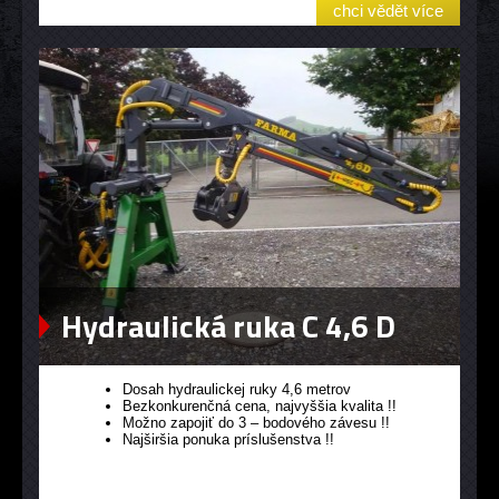
chci vědět více
Hydraulická ruka C 4,6 D
Dosah hydraulickej ruky 4,6 metrov
Bezkonkurenčná cena, najvyššia kvalita !!
Možno zapojiť do 3 – bodového závesu !!
Najširšia ponuka príslušenstva !!