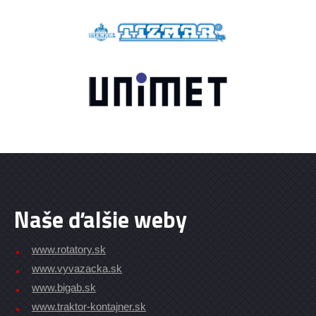
Naše ďalšie weby
www.rotatory.sk
www.vyvazacka.sk
www.bigab.sk
www.traktor-kontajner.sk