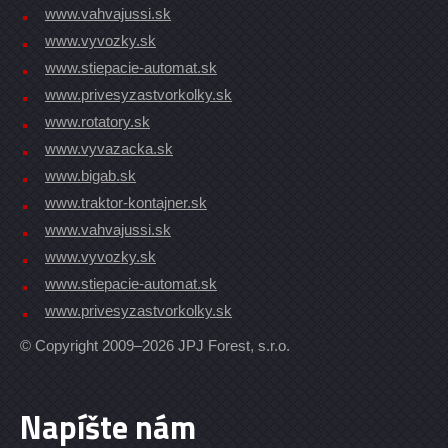
www.vahvajussi.sk
www.vyvozky.sk
www.stiepacie-automat.sk
www.privesyzastvorkolky.sk
www.rotatory.sk
www.vyvazacka.sk
www.bigab.sk
www.traktor-kontajner.sk
www.vahvajussi.sk
www.vyvozky.sk
www.stiepacie-automat.sk
www.privesyzastvorkolky.sk
© Copyright 2009–2026 JPJ Forest, s.r.o.
Napíšte nám