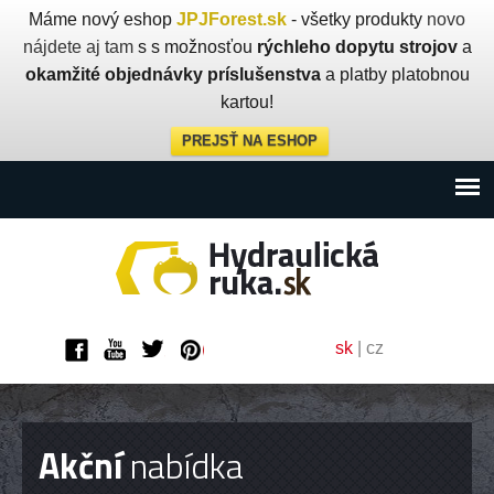
Máme nový eshop
JPJForest.sk
- všetky produkty
novo
nájdete aj tam
s s možnosťou
rýchleho dopytu strojov
a
okamžité objednávky príslušenstva
a platby platobnou
kartou!
PREJSŤ NA ESHOP
sk
|
cz
Akční
nabídka