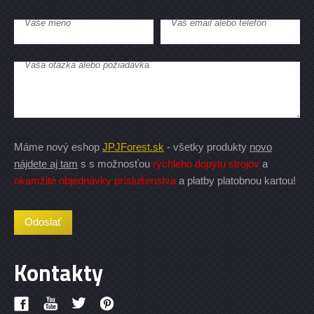
Vaše meno
Váš email alebo telefón
Vaša otázka alebo požiadavka
Máme nový eshop
JPJForest.sk
- všetky produkty
novo
nájdete aj tam
s s možnosťou
rýchleho dopytu strojov
a
okamžité objednávky príslušenstva
a platby platobnou kartou!
Kontakty