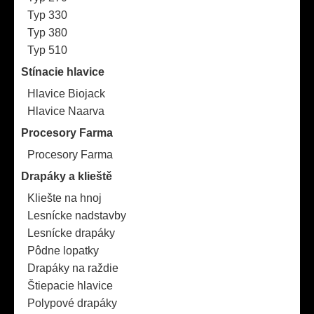
Typ 330
Typ 380
Typ 510
Stínacie hlavice
Hlavice Biojack
Hlavice Naarva
Procesory Farma
Procesory Farma
Drapáky a klieště
Kliešte na hnoj
Lesnícke nadstavby
Lesnícke drapáky
Pôdne lopatky
Drapáky na raždie
Štiepacie hlavice
Polypové drapáky