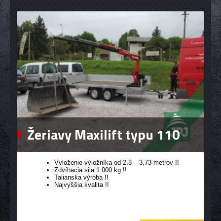
Žeriavy Maxilift typu 110
Vyloženie výložníka od 2,8 – 3,73 metrov !!
Zdvíhacia sila 1 000 kg !!
Talianska výroba !!
Najvyššia kvalita !!