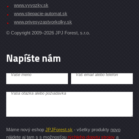
www.vyvozky.sk
www.stiepacie-automat.sk
www.privesyzastvorkolky.sk
© Copyright 2009–2026 JPJ Forest, s.r.o.
Napíšte nám
Vaše meno
Váš email alebo telefón
Vaša otázka alebo požiadavka
Máme nový eshop
JPJForest.sk
- všetky produkty
novo
nájdete aj tam
s s možnosťou
rýchleho dopytu strojov
a