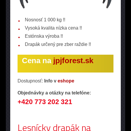
Nosnosť 1 000 kg !!
Vysoká kvalita nízka cena !!
Estónska výroba !!
Drapák určený pre zber raždie !!
Cena na
jpjforest.sk
Dostupnosť:
Info v
eshope
Objednávky a otázky na telefóne:
+420 773 202 321
Lesnícky drapák na