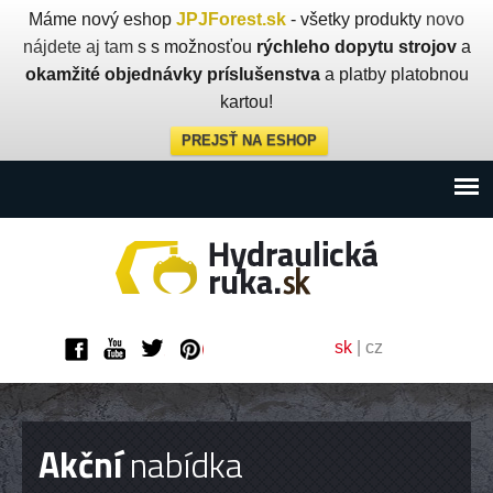
Máme nový eshop
JPJForest.sk
- všetky produkty
novo
nájdete aj tam
s s možnosťou
rýchleho dopytu strojov
a
okamžité objednávky príslušenstva
a platby platobnou
kartou!
PREJSŤ NA ESHOP
sk
|
cz
Akční
nabídka