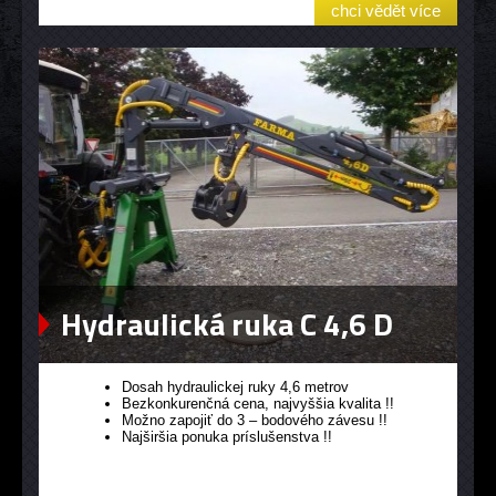
chci vědět více
Hydraulická ruka C 4,6 D
Dosah hydraulickej ruky 4,6 metrov
Bezkonkurenčná cena, najvyššia kvalita !!
Možno zapojiť do 3 – bodového závesu !!
Najširšia ponuka príslušenstva !!