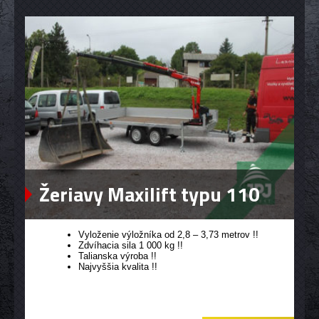
Žeriavy Maxilift typu 110
Vyloženie výložníka od 2,8 – 3,73 metrov !!
Zdvíhacia sila 1 000 kg !!
Talianska výroba !!
Najvyššia kvalita !!