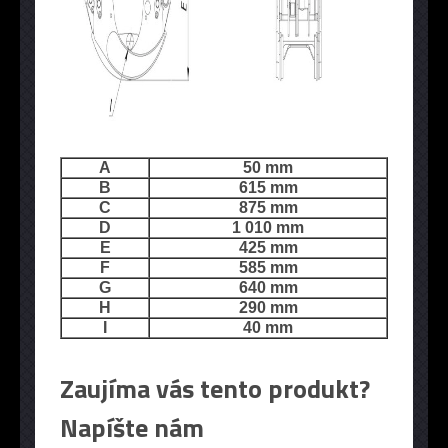
A
50 mm
B
615 mm
C
875 mm
D
1 010 mm
E
425 mm
F
585 mm
G
640 mm
H
290 mm
I
40 mm
Zaujíma vás tento produkt?
Napíšte nám