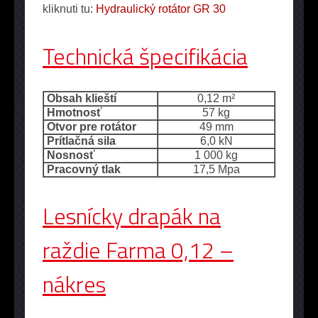
kliknuti tu:
Hydraulický rotátor GR 30
Technická špecifikácia
Obsah klieští
0,12 m²
Hmotnosť
57 kg
Otvor pre rotátor
49 mm
Prítlačná sila
6,0 kN
Nosnosť
1 000 kg
Pracovný tlak
17,5 Mpa
Lesnícky drapák na
raždie Farma 0,12 –
nákres