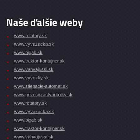
Naše ďalšie weby
www.rotatory.sk
www.vyvazacka.sk
www.bigab.sk
www.traktor-kontajner.sk
www.vahvajussi.sk
www.vyvozky.sk
www.stiepacie-automat.sk
www.privesyzastvorkolky.sk
www.rotatory.sk
www.vyvazacka.sk
www.bigab.sk
www.traktor-kontajner.sk
www.vahvajussi.sk