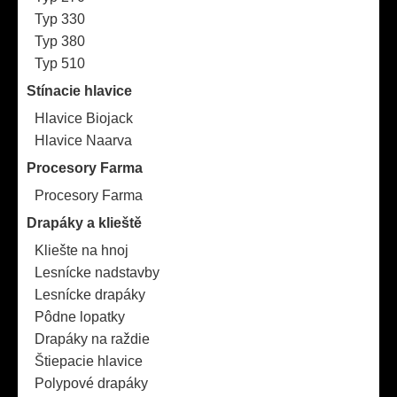
Typ 330
Typ 380
Typ 510
Stínacie hlavice
Hlavice Biojack
Hlavice Naarva
Procesory Farma
Procesory Farma
Drapáky a klieště
Kliešte na hnoj
Lesnícke nadstavby
Lesnícke drapáky
Pôdne lopatky
Drapáky na raždie
Štiepacie hlavice
Polypové drapáky