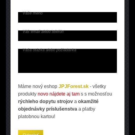
Vaše meno
Váš email alebo telefón
Vaša otázka alebo požiadavka
Máme nový eshop
JPJForest.sk
- všetky
produkty
novo nájdete aj tam
s s možnosťou
rýchleho dopytu strojov
a
okamžité
objednávky príslušenstva
a platby
platobnou kartou!