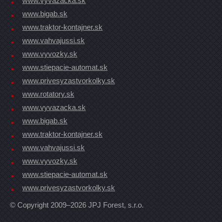
www.vyvazacka.sk
www.bigab.sk
www.traktor-kontajner.sk
www.vahvajussi.sk
www.vyvozky.sk
www.stiepacie-automat.sk
www.privesyzastvorkolky.sk
www.rotatory.sk
www.vyvazacka.sk
www.bigab.sk
www.traktor-kontajner.sk
www.vahvajussi.sk
www.vyvozky.sk
www.stiepacie-automat.sk
www.privesyzastvorkolky.sk
© Copyright 2009–2026 JPJ Forest, s.r.o.