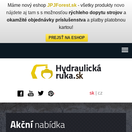
Máme nový eshop
JPJForest.sk
- všetky produkty
novo
nájdete aj tam
s s možnosťou
rýchleho dopytu strojov
a
okamžité objednávky príslušenstva
a platby platobnou
kartou!
PREJSŤ NA ESHOP
sk
|
cz
Akční
nabídka