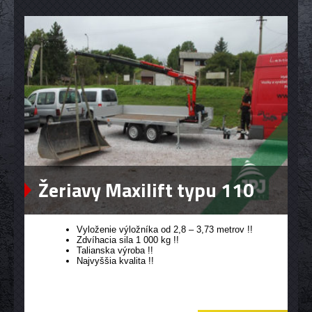
Žeriavy Maxilift typu 110
Vyloženie výložníka od 2,8 – 3,73 metrov !!
Zdvíhacia sila 1 000 kg !!
Talianska výroba !!
Najvyššia kvalita !!