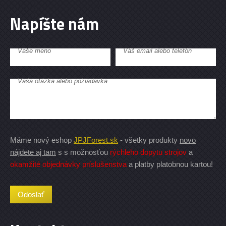
Napíšte nám
Vaše meno
Váš email alebo telefón
Vaša otázka alebo požiadavka
Máme nový eshop
JPJForest.sk
- všetky produkty
novo
nájdete aj tam
s s možnosťou
rýchleho dopytu strojov
a
okamžité objednávky príslušenstva
a platby platobnou kartou!