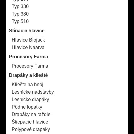
Typ 330
Typ 380
Typ 510
Stínacie hlavice
Hlavice Biojack
Hlavice Naarva
Procesory Farma
Procesory Farma
Drapáky a klieště
Kliešte na hnoj
Lesnícke nadstavby
Lesnícke drapáky
Pôdne lopatky
Drapáky na raždie
Štiepacie hlavice
Polypové drapáky