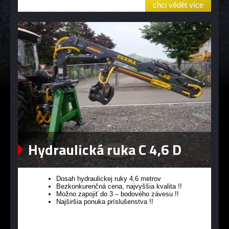
chci vědět více
Hydraulická ruka C 4,6 D
Dosah hydraulickej ruky 4,6 metrov
Bezkonkurenčná cena, najvyššia kvalita !!
Možno zapojiť do 3 – bodového závesu !!
Najširšia ponuka príslušenstva !!