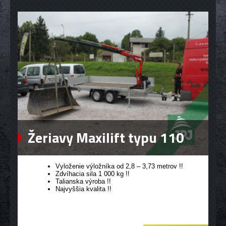
Žeriavy Maxilift typu 110
Vyloženie výložníka od 2,8 – 3,73 metrov !!
Zdvíhacia sila 1 000 kg !!
Talianska výroba !!
Najvyššia kvalita !!