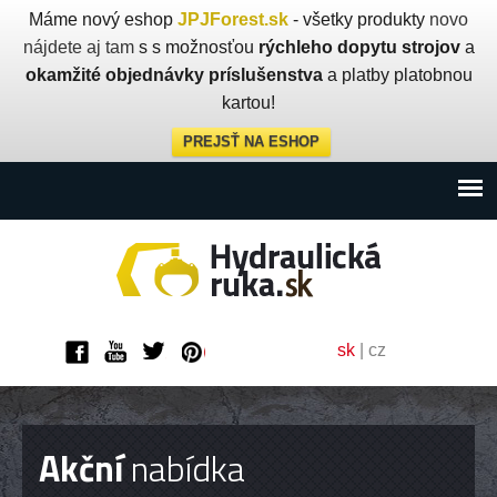
Máme nový eshop
JPJForest.sk
- všetky produkty
novo
nájdete aj tam
s s možnosťou
rýchleho dopytu strojov
a
okamžité objednávky príslušenstva
a platby platobnou
kartou!
PREJSŤ NA ESHOP
sk
|
cz
Akční
nabídka