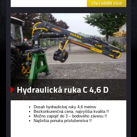
chci vědět více
Hydraulická ruka C 4,6 D
Dosah hydraulickej ruky 4,6 metrov
Bezkonkurenčná cena, najvyššia kvalita !!
Možno zapojiť do 3 – bodového závesu !!
Najširšia ponuka príslušenstva !!