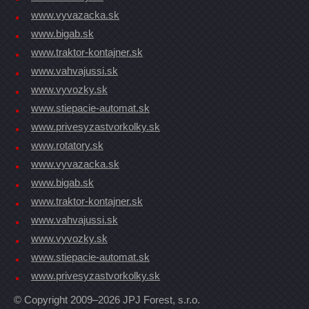
www.vyvazacka.sk
www.bigab.sk
www.traktor-kontajner.sk
www.vahvajussi.sk
www.vyvozky.sk
www.stiepacie-automat.sk
www.privesyzastvorkolky.sk
www.rotatory.sk
www.vyvazacka.sk
www.bigab.sk
www.traktor-kontajner.sk
www.vahvajussi.sk
www.vyvozky.sk
www.stiepacie-automat.sk
www.privesyzastvorkolky.sk
© Copyright 2009–2026 JPJ Forest, s.r.o.