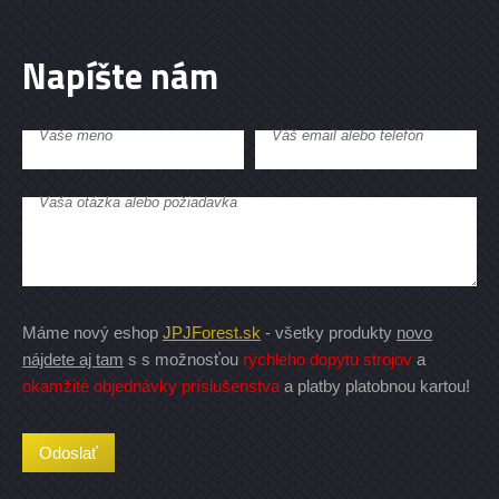
Napíšte nám
Vaše meno
Váš email alebo telefón
Vaša otázka alebo požiadavka
Máme nový eshop
JPJForest.sk
- všetky produkty
novo
nájdete aj tam
s s možnosťou
rýchleho dopytu strojov
a
okamžité objednávky príslušenstva
a platby platobnou kartou!