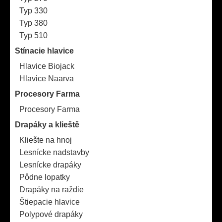
Typ 330
Typ 380
Typ 510
Stínacie hlavice
Hlavice Biojack
Hlavice Naarva
Procesory Farma
Procesory Farma
Drapáky a klieště
Kliešte na hnoj
Lesnícke nadstavby
Lesnícke drapáky
Pôdne lopatky
Drapáky na raždie
Štiepacie hlavice
Polypové drapáky