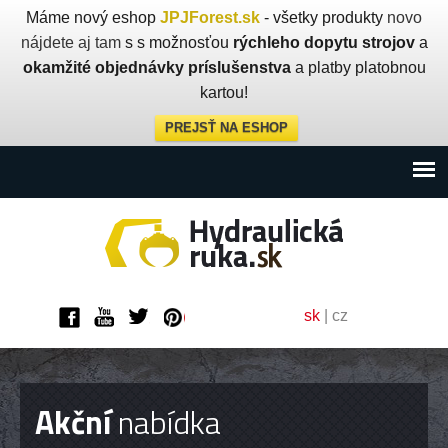
Máme nový eshop
JPJForest.sk
- všetky produkty
novo
nájdete aj tam
s s možnosťou
rýchleho dopytu strojov
a
okamžité objednávky príslušenstva
a platby platobnou
kartou!
PREJSŤ NA ESHOP
sk
|
cz
Akční
nabídka