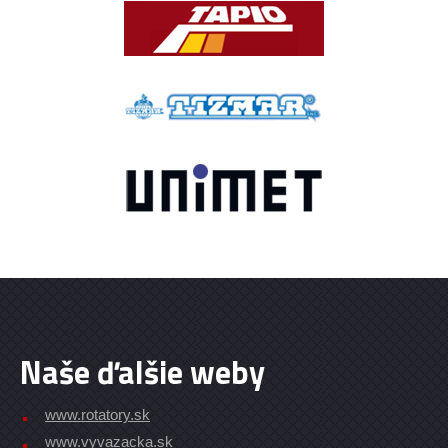
Naše ďalšie weby
www.rotatory.sk
www.vyvazacka.sk