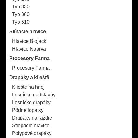
Typ 330
Typ 380
Typ 510
Stínacie hlavice
Hlavice Biojack
Hlavice Naarva
Procesory Farma
Procesory Farma
Drapáky a klieště
Kliešte na hnoj
Lesnícke nadstavby
Lesnícke drapáky
Pôdne lopatky
Drapáky na raždie
Štiepacie hlavice
Polypové drapáky