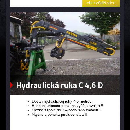
chci vědět více
Hydraulická ruka C 4,6 D
Dosah hydraulickej ruky 4,6 metrov
Bezkonkurenčná cena, najvyššia kvalita !!
Možno zapojiť do 3 – bodového závesu !!
Najširšia ponuka príslušenstva !!