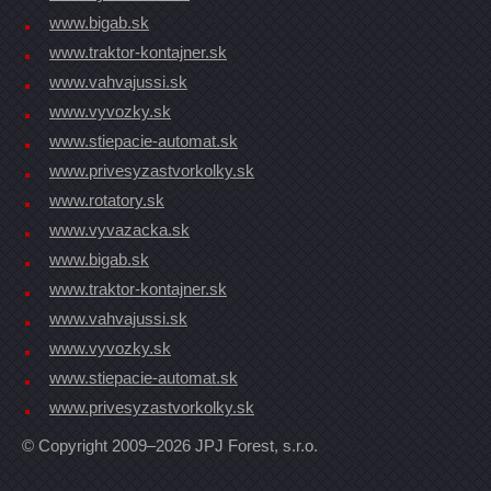
www.bigab.sk
www.traktor-kontajner.sk
www.vahvajussi.sk
www.vyvozky.sk
www.stiepacie-automat.sk
www.privesyzastvorkolky.sk
www.rotatory.sk
www.vyvazacka.sk
www.bigab.sk
www.traktor-kontajner.sk
www.vahvajussi.sk
www.vyvozky.sk
www.stiepacie-automat.sk
www.privesyzastvorkolky.sk
© Copyright 2009–2026 JPJ Forest, s.r.o.