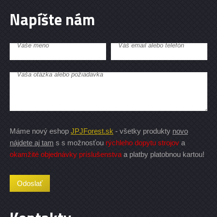
Napíšte nám
Vaše meno
Váš email alebo telefón
Vaša otázka alebo požiadavka
Máme nový eshop
JPJForest.sk
- všetky produkty
novo
nájdete aj tam
s s možnosťou
rýchleho dopytu strojov
a
okamžité objednávky príslušenstva
a platby platobnou kartou!