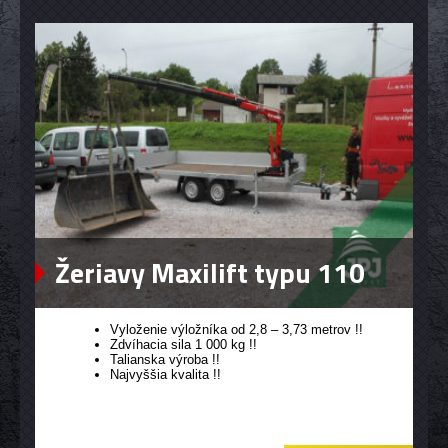
Žeriavy Maxilift typu 110
Vyloženie výložníka od 2,8 – 3,73 metrov !!
Zdvíhacia sila 1 000 kg !!
Talianska výroba !!
Najvyššia kvalita !!