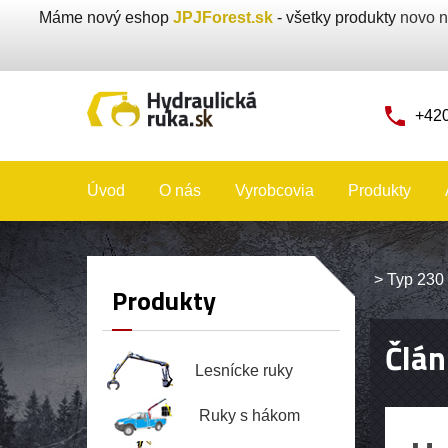
Máme nový eshop
JPJForest.sk
- všetky produkty
novo n
+420
Úvod
O nás
Vyrobcovia
Produkty
>
Typ 230 
Produkty
Člán
Lesnícke ruky
Ruky s hákom