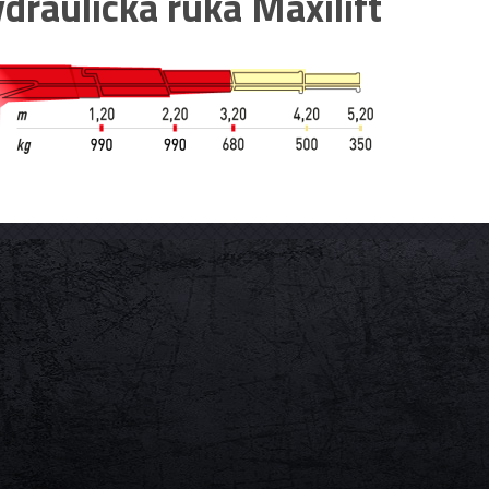
draulická ruka Maxilift