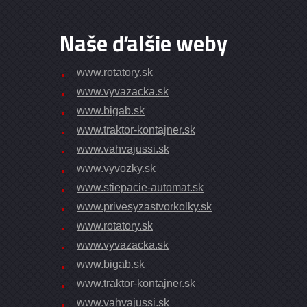
Naše ďalšie weby
www.rotatory.sk
www.vyvazacka.sk
www.bigab.sk
www.traktor-kontajner.sk
www.vahvajussi.sk
www.vyvozky.sk
www.stiepacie-automat.sk
www.privesyzastvorkolky.sk
www.rotatory.sk
www.vyvazacka.sk
www.bigab.sk
www.traktor-kontajner.sk
www.vahvajussi.sk