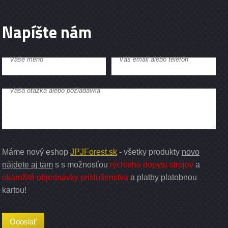
Napíšte nám
Vaše meno
Váš email alebo telefón
Vaša otázka alebo požiadavka
Máme nový eshop
JPJForest.sk
- všetky produkty
novo
nájdete aj tam
s s možnosťou
rýchleho dopytu strojov
a
okamžité objednávky príslušenstva
a platby platobnou
kartou!