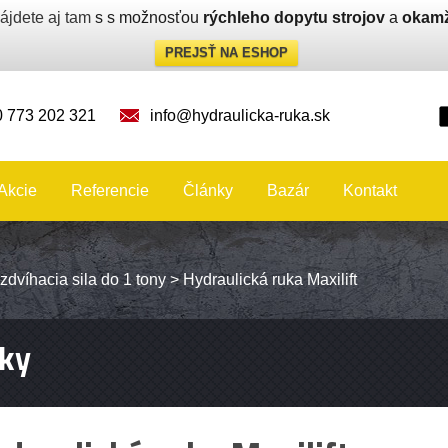
ájdete aj tam
s s možnosťou
rýchleho dopytu strojov
a
okamž
PREJSŤ NA ESHOP
 773 202 321
info@hydraulicka-ruka.sk
Akcie
Referencie
Články
Bazár
Kontakt
zdvíhacia sila do 1 tony
>
Hydraulická ruka Maxilift
ky