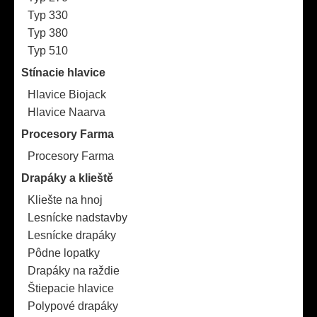
Typ 330
Typ 380
Typ 510
Stínacie hlavice
Hlavice Biojack
Hlavice Naarva
Procesory Farma
Procesory Farma
Drapáky a klieště
Kliešte na hnoj
Lesnícke nadstavby
Lesnícke drapáky
Pôdne lopatky
Drapáky na raždie
Štiepacie hlavice
Polypové drapáky