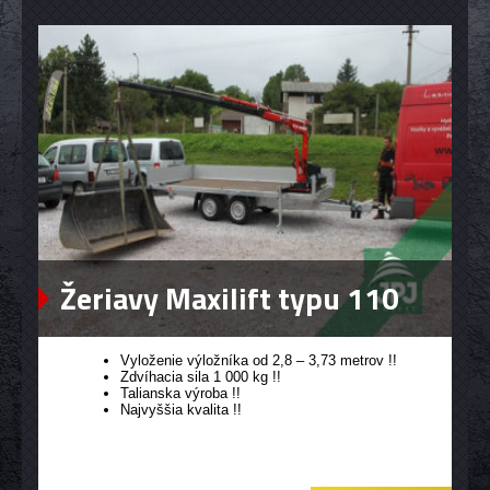
Žeriavy Maxilift typu 110
Vyloženie výložníka od 2,8 – 3,73 metrov !!
Zdvíhacia sila 1 000 kg !!
Talianska výroba !!
Najvyššia kvalita !!