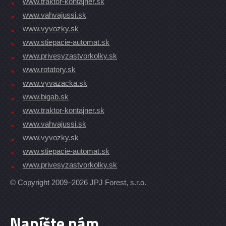
www.traktor-kontajner.sk
www.vahvajussi.sk
www.vyvozky.sk
www.stiepacie-automat.sk
www.privesyzastvorkolky.sk
www.rotatory.sk
www.vyvazacka.sk
www.bigab.sk
www.traktor-kontajner.sk
www.vahvajussi.sk
www.vyvozky.sk
www.stiepacie-automat.sk
www.privesyzastvorkolky.sk
© Copyright 2009–2026 JPJ Forest, s.r.o.
Napíšte nám