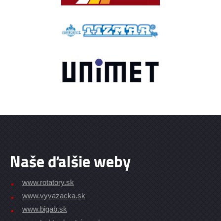
Naše ďalšie weby
www.rotatory.sk
www.vyvazacka.sk
www.bigab.sk