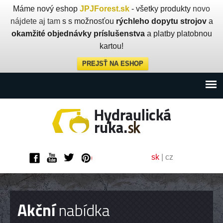
Máme nový eshop
JPJForest.sk
- všetky produkty
novo
nájdete aj tam
s s možnosťou
rýchleho dopytu strojov
a
okamžité objednávky príslušenstva
a platby platobnou
kartou!
PREJSŤ NA ESHOP
sk
|
cz
Akční
nabídka