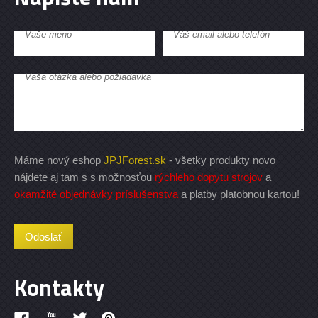
Vaše meno
Váš email alebo telefón
Vaša otázka alebo požiadavka
Máme nový eshop
JPJForest.sk
- všetky produkty
novo
nájdete aj tam
s s možnosťou
rýchleho dopytu strojov
a
okamžité objednávky príslušenstva
a platby platobnou kartou!
Kontakty