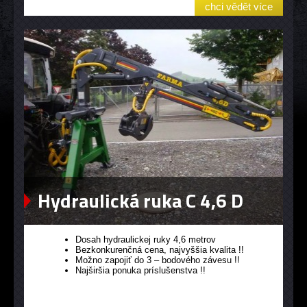
chci vědět více
Hydraulická ruka C 4,6 D
Dosah hydraulickej ruky 4,6 metrov
Bezkonkurenčná cena, najvyššia kvalita !!
Možno zapojiť do 3 – bodového závesu !!
Najširšia ponuka príslušenstva !!