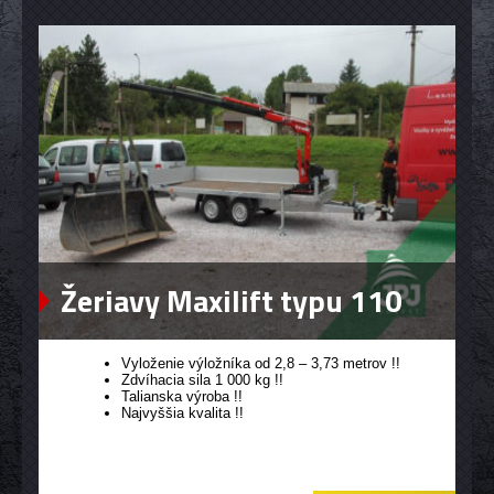
Žeriavy Maxilift typu 110
Vyloženie výložníka od 2,8 – 3,73 metrov !!
Zdvíhacia sila 1 000 kg !!
Talianska výroba !!
Najvyššia kvalita !!