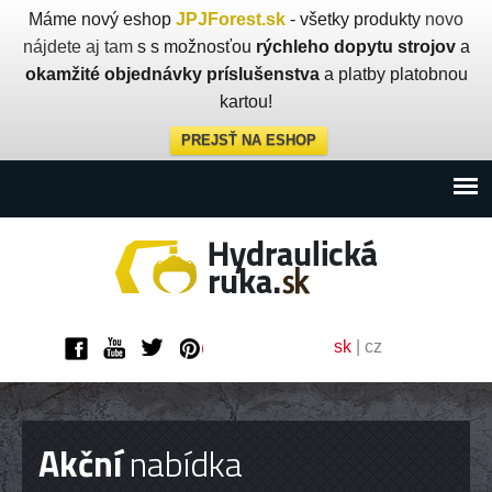
Máme nový eshop
JPJForest.sk
- všetky produkty
novo
nájdete aj tam
s s možnosťou
rýchleho dopytu strojov
a
okamžité objednávky príslušenstva
a platby platobnou
kartou!
PREJSŤ NA ESHOP
sk
|
cz
Akční
nabídka