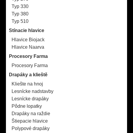
Typ 330
Typ 380
Typ 510
Stínacie hlavice
Hlavice Biojack
Hlavice Naarva
Procesory Farma
Procesory Farma
Drapáky a klieště
Kliešte na hnoj
Lesnícke nadstavby
Lesnícke drapáky
Pôdne lopatky
Drapáky na raždie
Štiepacie hlavice
Polypové drapáky