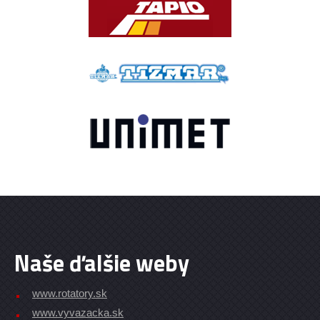
Naše ďalšie weby
www.rotatory.sk
www.vyvazacka.sk