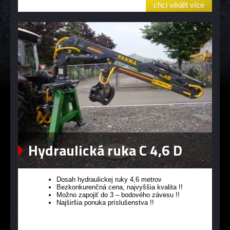
chci vědět více
Hydraulická ruka C 4,6 D
Dosah hydraulickej ruky 4,6 metrov
Bezkonkurenčná cena, najvyššia kvalita !!
Možno zapojiť do 3 – bodového závesu !!
Najširšia ponuka príslušenstva !!