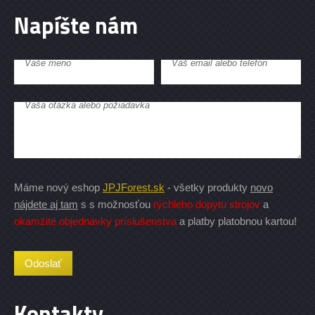
Napíšte nám
Vaše meno
Váš email alebo telefón
Vaša otázka alebo požiadavka
Máme nový eshop
JPJForest.sk
- všetky produkty
novo
nájdete aj tam
s s možnosťou
rýchleho dopytu strojov
a
okamžité objednávky príslušenstva
a platby platobnou kartou!
Kontakty