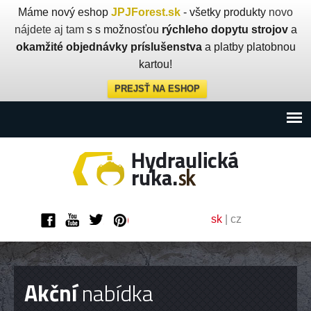
Máme nový eshop
JPJForest.sk
- všetky produkty
novo
nájdete aj tam
s s možnosťou
rýchleho dopytu strojov
a
okamžité objednávky príslušenstva
a platby platobnou
kartou!
PREJSŤ NA ESHOP
sk
|
cz
Akční
nabídka