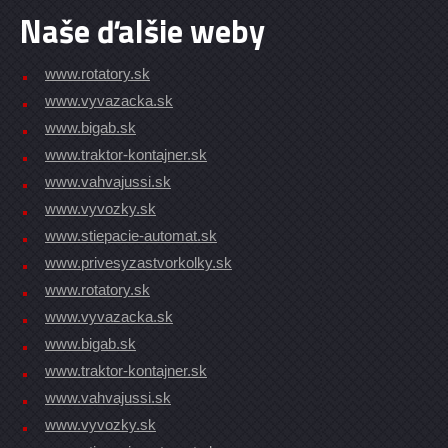
Naše ďalšie weby
www.rotatory.sk
www.vyvazacka.sk
www.bigab.sk
www.traktor-kontajner.sk
www.vahvajussi.sk
www.vyvozky.sk
www.stiepacie-automat.sk
www.privesyzastvorkolky.sk
www.rotatory.sk
www.vyvazacka.sk
www.bigab.sk
www.traktor-kontajner.sk
www.vahvajussi.sk
www.vyvozky.sk