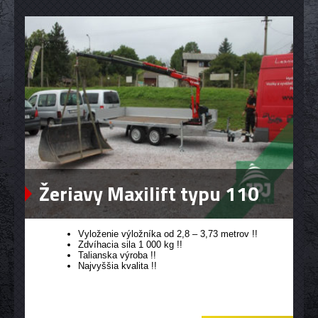
Žeriavy Maxilift typu 110
Vyloženie výložníka od 2,8 – 3,73 metrov !!
Zdvíhacia sila 1 000 kg !!
Talianska výroba !!
Najvyššia kvalita !!