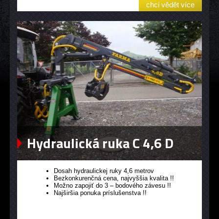
chci vědět více
Hydraulická ruka C 4,6 D
Dosah hydraulickej ruky 4,6 metrov
Bezkonkurenčná cena, najvyššia kvalita !!
Možno zapojiť do 3 – bodového závesu !!
Najširšia ponuka príslušenstva !!