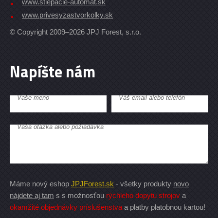
www.stiepacie-automat.sk
www.privesyzastvorkolky.sk
© Copyright 2009–2026 JPJ Forest, s.r.o.
Napíšte nám
Vaše meno
Váš email alebo telefón
Vaša otázka alebo požiadavka
Máme nový eshop
JPJForest.sk
- všetky produkty
novo
nájdete aj tam
s s možnosťou
rýchleho dopytu strojov
a
okamžité objednávky príslušenstva
a platby platobnou kartou!