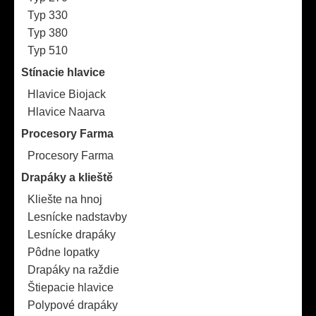
Typ 330
Typ 380
Typ 510
Stínacie hlavice
Hlavice Biojack
Hlavice Naarva
Procesory Farma
Procesory Farma
Drapáky a klieště
Kliešte na hnoj
Lesnícke nadstavby
Lesnícke drapáky
Pôdne lopatky
Drapáky na raždie
Štiepacie hlavice
Polypové drapáky