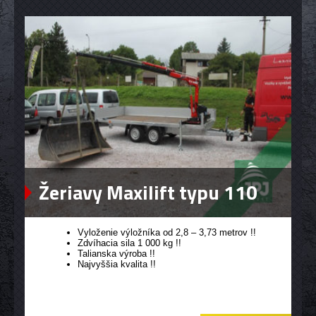
Žeriavy Maxilift typu 110
Vyloženie výložníka od 2,8 – 3,73 metrov !!
Zdvíhacia sila 1 000 kg !!
Talianska výroba !!
Najvyššia kvalita !!