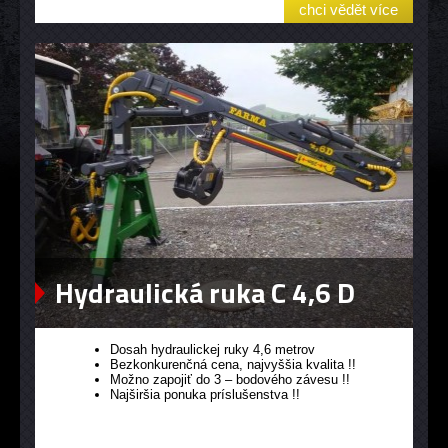
chci vědět více
Hydraulická ruka C 4,6 D
Dosah hydraulickej ruky 4,6 metrov
Bezkonkurenčná cena, najvyššia kvalita !!
Možno zapojiť do 3 – bodového závesu !!
Najširšia ponuka príslušenstva !!