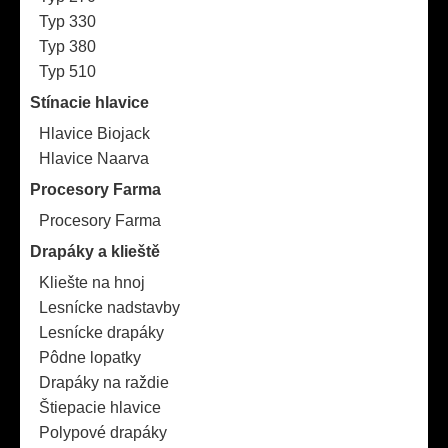
Typ 330
Typ 380
Typ 510
Stínacie hlavice
Hlavice Biojack
Hlavice Naarva
Procesory Farma
Procesory Farma
Drapáky a klieště
Kliešte na hnoj
Lesnícke nadstavby
Lesnícke drapáky
Pôdne lopatky
Drapáky na raždie
Štiepacie hlavice
Polypové drapáky