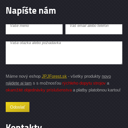
Napíšte nám
Vaše meno
Váš email alebo telefón
Vaša otázka alebo požiadavka
Máme nový eshop
JPJForest.sk
- všetky produkty
novo
nájdete aj tam
s s možnosťou
rýchleho dopytu strojov
a
okamžité objednávky príslušenstva
a platby platobnou kartou!
Kontakty