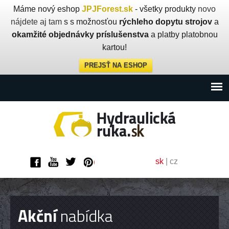
Máme nový eshop
JPJForest.sk
- všetky produkty
novo
nájdete aj tam
s s možnosťou
rýchleho dopytu strojov
a
okamžité objednávky príslušenstva
a platby platobnou
kartou!
PREJSŤ NA ESHOP
sk
|
cz
Akční
nabídka