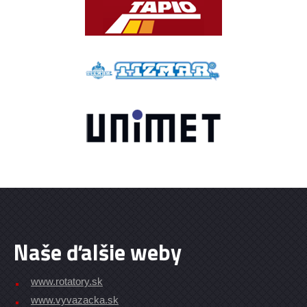
Naše ďalšie weby
www.rotatory.sk
www.vyvazacka.sk