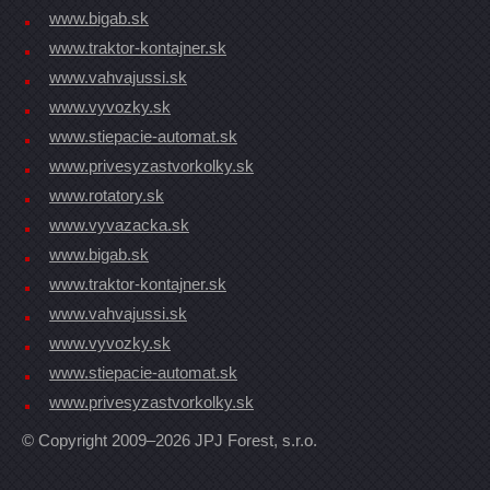
www.bigab.sk
www.traktor-kontajner.sk
www.vahvajussi.sk
www.vyvozky.sk
www.stiepacie-automat.sk
www.privesyzastvorkolky.sk
www.rotatory.sk
www.vyvazacka.sk
www.bigab.sk
www.traktor-kontajner.sk
www.vahvajussi.sk
www.vyvozky.sk
www.stiepacie-automat.sk
www.privesyzastvorkolky.sk
© Copyright 2009–2026 JPJ Forest, s.r.o.