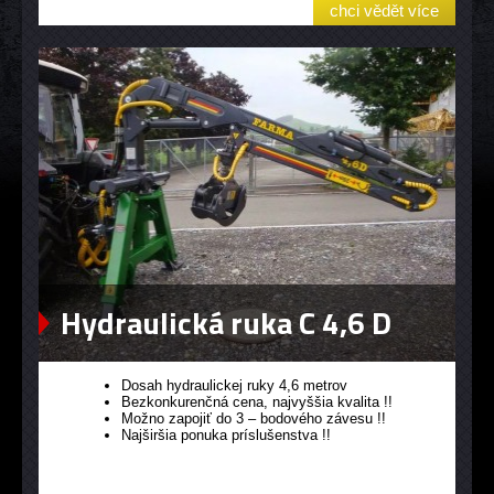
chci vědět více
Hydraulická ruka C 4,6 D
Dosah hydraulickej ruky 4,6 metrov
Bezkonkurenčná cena, najvyššia kvalita !!
Možno zapojiť do 3 – bodového závesu !!
Najširšia ponuka príslušenstva !!