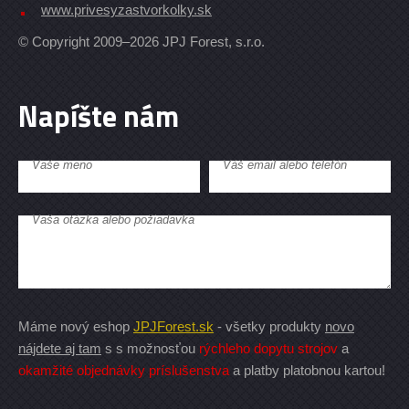
www.privesyzastvorkolky.sk
© Copyright 2009–2026 JPJ Forest, s.r.o.
Napíšte nám
Vaše meno
Váš email alebo telefón
Vaša otázka alebo požiadavka
Máme nový eshop
JPJForest.sk
- všetky produkty
novo
nájdete aj tam
s s možnosťou
rýchleho dopytu strojov
a
okamžité objednávky príslušenstva
a platby platobnou kartou!