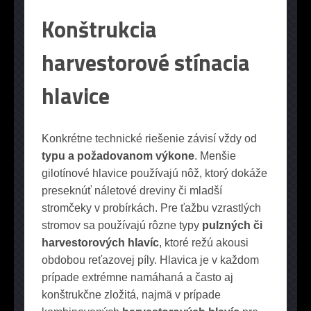
Konštrukcia
harvestorové stínacia
hlavice
Konkrétne technické riešenie závisí vždy od
typu a požadovanom výkone
. Menšie
gilotínové hlavice používajú nôž, ktorý dokáže
preseknúť náletové dreviny či mladší
stromčeky v probírkách. Pre ťažbu vzrastlých
stromov sa používajú rôzne typy
pulzných či
harvestorových hlavíc
, ktoré režú akousi
obdobou reťazovej píly. Hlavica je v každom
prípade extrémne namáhaná a často aj
konštrukčne zložitá, najmä v prípade