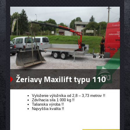
Žeriavy Maxilift typu 110
Vyloženie výložníka od 2,8 – 3,73 metrov !!
Zdvíhacia sila 1 000 kg !!
Talianska výroba !!
Najvyššia kvalita !!