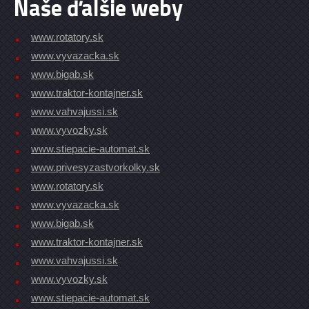
Naše ďalšie weby
www.rotatory.sk
www.vyvazacka.sk
www.bigab.sk
www.traktor-kontajner.sk
www.vahvajussi.sk
www.vyvozky.sk
www.stiepacie-automat.sk
www.privesyzastvorkolky.sk
www.rotatory.sk
www.vyvazacka.sk
www.bigab.sk
www.traktor-kontajner.sk
www.vahvajussi.sk
www.vyvozky.sk
www.stiepacie-automat.sk