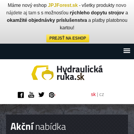
Máme nový eshop
JPJForest.sk
- všetky produkty
novo
nájdete aj tam
s s možnosťou
rýchleho dopytu strojov
a
okamžité objednávky príslušenstva
a platby platobnou
kartou!
PREJSŤ NA ESHOP
sk
|
cz
Akční
nabídka