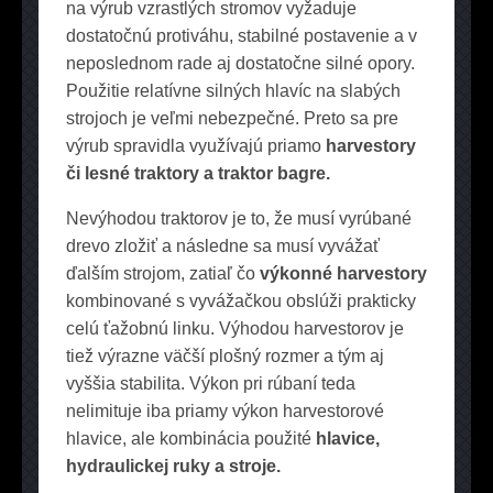
na výrub vzrastlých stromov vyžaduje
dostatočnú protiváhu, stabilné postavenie a v
neposlednom rade aj dostatočne silné opory.
Použitie relatívne silných hlavíc na slabých
strojoch je veľmi nebezpečné. Preto sa pre
výrub spravidla využívajú priamo
harvestory
či lesné traktory a traktor bagre.
Nevýhodou traktorov je to, že musí vyrúbané
drevo zložiť a následne sa musí vyvážať
ďalším strojom, zatiaľ čo
výkonné harvestory
kombinované s vyvážačkou obslúži prakticky
celú ťažobnú linku. Výhodou harvestorov je
tiež výrazne väčší plošný rozmer a tým aj
vyššia stabilita. Výkon pri rúbaní teda
nelimituje iba priamy výkon harvestorové
hlavice, ale kombinácia použité
hlavice,
hydraulickej ruky a stroje.