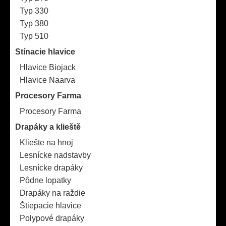
Typ 330
Typ 380
Typ 510
Stínacie hlavice
Hlavice Biojack
Hlavice Naarva
Procesory Farma
Procesory Farma
Drapáky a klieště
Kliešte na hnoj
Lesnícke nadstavby
Lesnícke drapáky
Pôdne lopatky
Drapáky na raždie
Štiepacie hlavice
Polypové drapáky