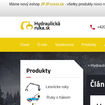
Máme nový eshop
JPJForest.sk
- všetky produkty
novo n
+420
Úvod
O nás
Vyrobcovia
Produkty
>
Hydrauli
Produkty
Člán
Lesnícke ruky
Ruky s hákom