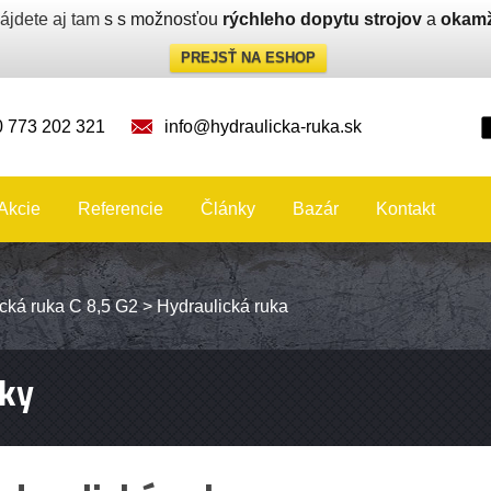
ájdete aj tam
s s možnosťou
rýchleho dopytu strojov
a
okamž
PREJSŤ NA ESHOP
 773 202 321
info@hydraulicka-ruka.sk
Akcie
Referencie
Články
Bazár
Kontakt
cká ruka C 8,5 G2
>
Hydraulická ruka
ky