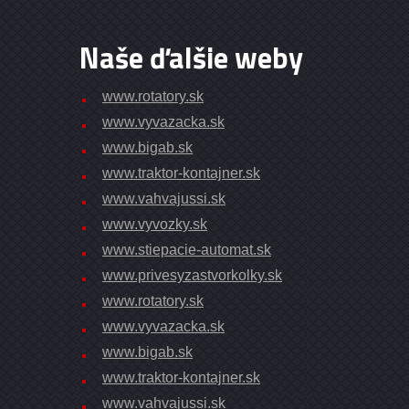
Naše ďalšie weby
www.rotatory.sk
www.vyvazacka.sk
www.bigab.sk
www.traktor-kontajner.sk
www.vahvajussi.sk
www.vyvozky.sk
www.stiepacie-automat.sk
www.privesyzastvorkolky.sk
www.rotatory.sk
www.vyvazacka.sk
www.bigab.sk
www.traktor-kontajner.sk
www.vahvajussi.sk