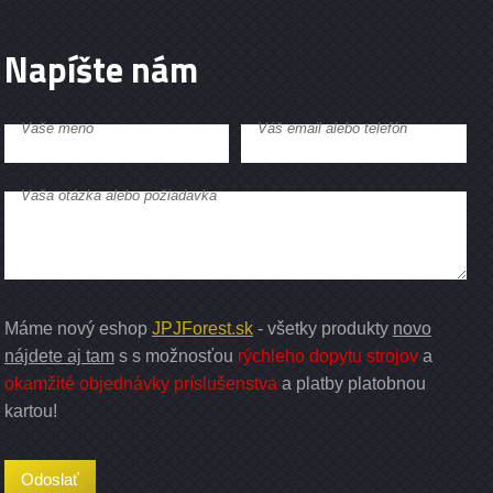
Napíšte nám
Vaše meno
Váš email alebo telefón
Vaša otázka alebo požiadavka
Máme nový eshop
JPJForest.sk
- všetky produkty
novo
nájdete aj tam
s s možnosťou
rýchleho dopytu strojov
a
okamžité objednávky príslušenstva
a platby platobnou
kartou!