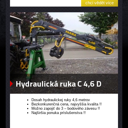
chci vědět více
Hydraulická ruka C 4,6 D
Dosah hydraulickej ruky 4,6 metrov
Bezkonkurenčná cena, najvyššia kvalita !!
Možno zapojiť do 3 – bodového závesu !!
Najširšia ponuka príslušenstva !!