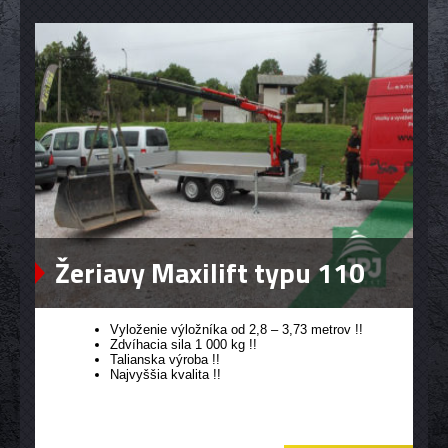
Žeriavy Maxilift typu 110
Vyloženie výložníka od 2,8 – 3,73 metrov !!
Zdvíhacia sila 1 000 kg !!
Talianska výroba !!
Najvyššia kvalita !!