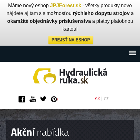
Máme nový eshop
JPJForest.sk
- všetky produkty
novo
nájdete aj tam
s s možnosťou
rýchleho dopytu strojov
a
okamžité objednávky príslušenstva
a platby platobnou
kartou!
PREJSŤ NA ESHOP
sk
|
cz
Akční
nabídka