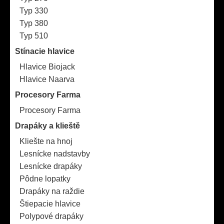
Typ 330
Typ 380
Typ 510
Stínacie hlavice
Hlavice Biojack
Hlavice Naarva
Procesory Farma
Procesory Farma
Drapáky a klieště
Kliešte na hnoj
Lesnícke nadstavby
Lesnícke drapáky
Pôdne lopatky
Drapáky na raždie
Štiepacie hlavice
Polypové drapáky