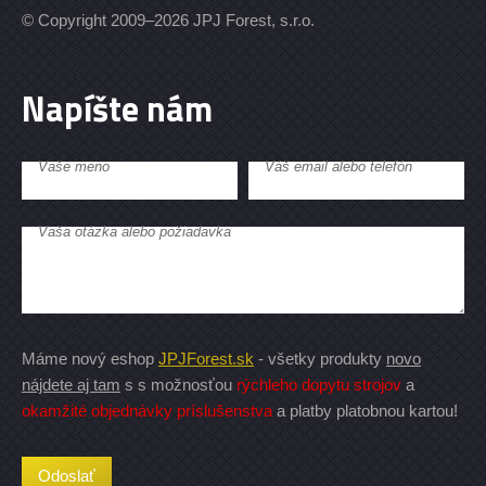
© Copyright 2009–2026 JPJ Forest, s.r.o.
Napíšte nám
Vaše meno
Váš email alebo telefón
Vaša otázka alebo požiadavka
Máme nový eshop
JPJForest.sk
- všetky produkty
novo
nájdete aj tam
s s možnosťou
rýchleho dopytu strojov
a
okamžité objednávky príslušenstva
a platby platobnou kartou!