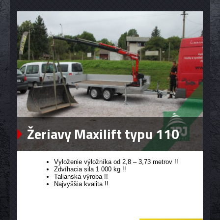
Žeriavy Maxilift typu 110
Vyloženie výložníka od 2,8 – 3,73 metrov !!
Zdvíhacia sila 1 000 kg !!
Talianska výroba !!
Najvyššia kvalita !!