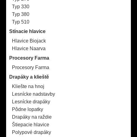
Typ 330
Typ 380
Typ 510
Stínacie hlavice
Hlavice Biojack
Hlavice Naarva
Procesory Farma
Procesory Farma
Drapáky a klieště
Kliešte na hnoj
Lesnícke nadstavby
Lesnícke drapáky
Pôdne lopatky
Drapáky na raždie
Štiepacie hlavice
Polypové drapáky