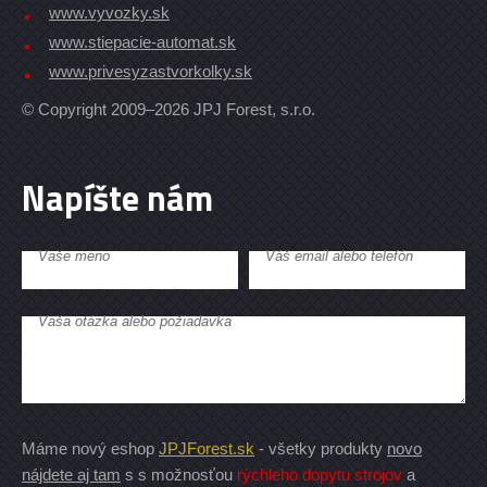
www.vyvozky.sk
www.stiepacie-automat.sk
www.privesyzastvorkolky.sk
© Copyright 2009–2026 JPJ Forest, s.r.o.
Napíšte nám
Vaše meno
Váš email alebo telefón
Vaša otázka alebo požiadavka
Máme nový eshop
JPJForest.sk
- všetky produkty
novo
nájdete aj tam
s s možnosťou
rýchleho dopytu strojov
a