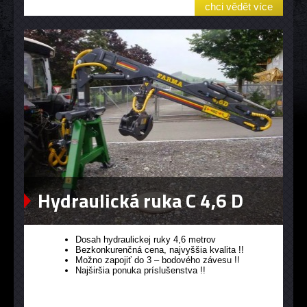
chci vědět více
Hydraulická ruka C 4,6 D
Dosah hydraulickej ruky 4,6 metrov
Bezkonkurenčná cena, najvyššia kvalita !!
Možno zapojiť do 3 – bodového závesu !!
Najširšia ponuka príslušenstva !!