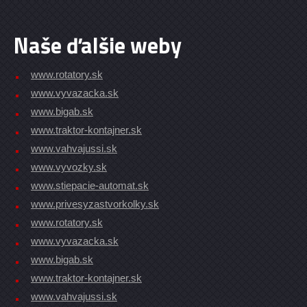
Naše ďalšie weby
www.rotatory.sk
www.vyvazacka.sk
www.bigab.sk
www.traktor-kontajner.sk
www.vahvajussi.sk
www.vyvozky.sk
www.stiepacie-automat.sk
www.privesyzastvorkolky.sk
www.rotatory.sk
www.vyvazacka.sk
www.bigab.sk
www.traktor-kontajner.sk
www.vahvajussi.sk