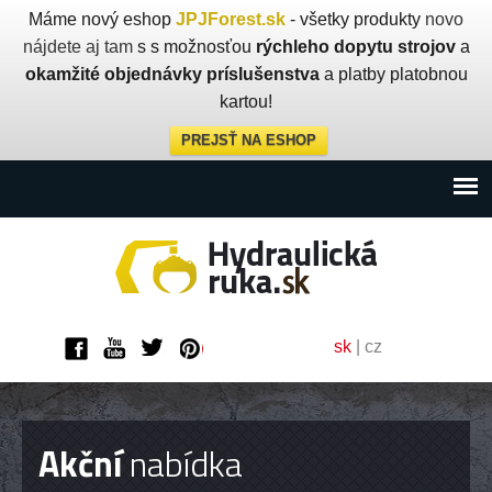
Máme nový eshop
JPJForest.sk
- všetky produkty
novo
nájdete aj tam
s s možnosťou
rýchleho dopytu strojov
a
okamžité objednávky príslušenstva
a platby platobnou
kartou!
PREJSŤ NA ESHOP
sk
|
cz
Akční
nabídka