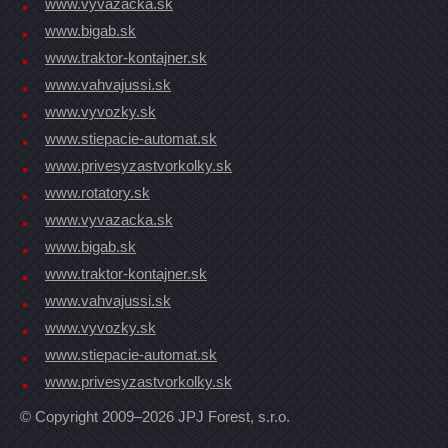
www.vyvazacka.sk
www.bigab.sk
www.traktor-kontajner.sk
www.vahvajussi.sk
www.vyvozky.sk
www.stiepacie-automat.sk
www.privesyzastvorkolky.sk
www.rotatory.sk
www.vyvazacka.sk
www.bigab.sk
www.traktor-kontajner.sk
www.vahvajussi.sk
www.vyvozky.sk
www.stiepacie-automat.sk
www.privesyzastvorkolky.sk
© Copyright 2009–2026 JPJ Forest, s.r.o.