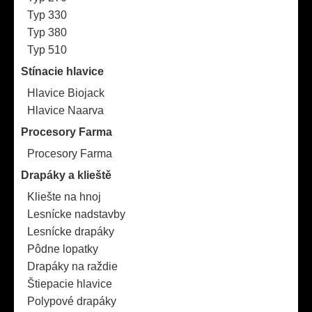
Typ 330
Typ 380
Typ 510
Stínacie hlavice
Hlavice Biojack
Hlavice Naarva
Procesory Farma
Procesory Farma
Drapáky a klieště
Kliešte na hnoj
Lesnícke nadstavby
Lesnícke drapáky
Pôdne lopatky
Drapáky na raždie
Štiepacie hlavice
Polypové drapáky