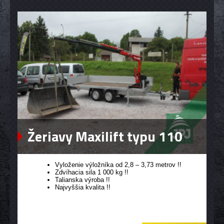
Žeriavy Maxilift typu 110
Vyloženie výložníka od 2,8 – 3,73 metrov !!
Zdvíhacia sila 1 000 kg !!
Talianska výroba !!
Najvyššia kvalita !!