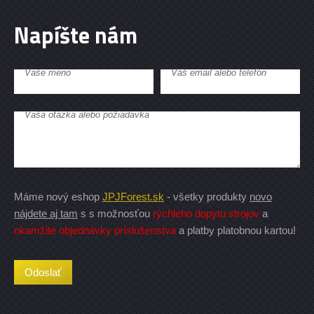
Napíšte nám
Vaše meno
Váš email alebo telefón
Vaša otázka alebo požiadavka
Máme nový eshop
JPJForest.sk
- všetky produkty
novo
nájdete aj tam
s s možnosťou
rýchleho dopytu strojov
a
okamžité objednávky príslušenstva
a platby platobnou kartou!