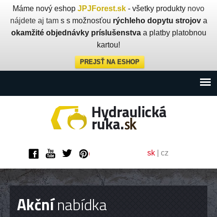
Máme nový eshop
JPJForest.sk
- všetky produkty
novo
nájdete aj tam
s s možnosťou
rýchleho dopytu strojov
a
okamžité objednávky príslušenstva
a platby platobnou
kartou!
PREJSŤ NA ESHOP
sk
|
cz
Akční
nabídka