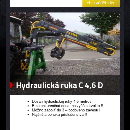
chci vědět více
Hydraulická ruka C 4,6 D
Dosah hydraulickej ruky 4,6 metrov
Bezkonkurenčná cena, najvyššia kvalita !!
Možno zapojiť do 3 – bodového závesu !!
Najširšia ponuka príslušenstva !!